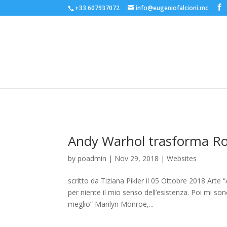
+33 607937072
info@eugeniofalcioni.mc
Andy Warhol trasforma Rom
by
poadmin
|
Nov 29, 2018
|
Websites
scritto da Tiziana Pikler il 05 Ottobre 2018 Arte 
per niente il mio senso dell’esistenza. Poi mi so
meglio” Marilyn Monroe,...